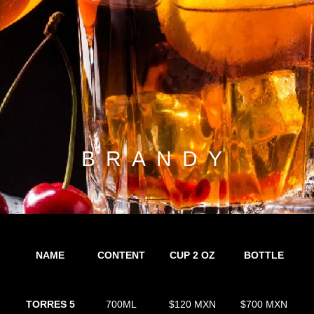
BRANDY
NAME
CONTENT
CUP 2 OZ
BOTTLE
TORRES 5
700ML
$120 MXN
$700 MXN