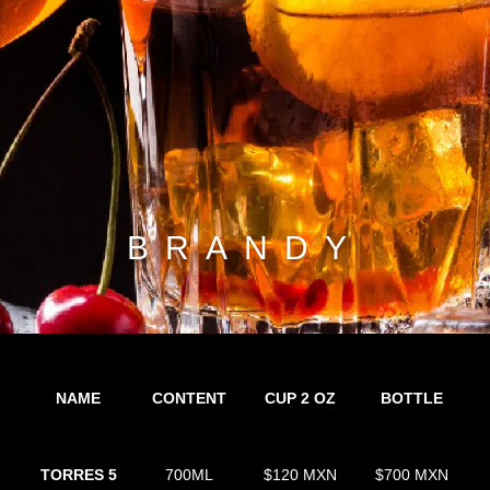
BRANDY
NAME
CONTENT
CUP 2 OZ
BOTTLE
TORRES 5
700ML
$120 MXN
$700 MXN